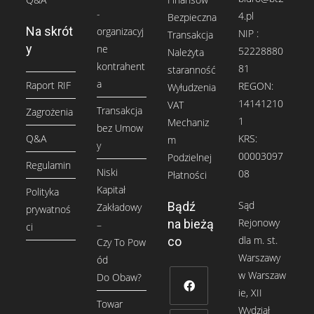
-
4.pl
Bezpieczna
Na skrót
organizacyj
NIP :
Transakcja
y
ne
52228880
Należyta
kontrahent
81
staranność
a
Raport RIF
REGON:
Wyłudzenia
14141210
VAT
Transakcja
Zagrożenia
1
Mechaniz
bez Umow
Q&A
KRS:
m
y
00003097
Podzielnej
Regulamin
Niski
08
Płatności
Kapitał
Polityka
Sąd
Bądź
Zakładowy
prywatnoś
Rejonowy
na bieżą
–
ci
dla m. st.
co
Czy To Pow
Warszawy
ód
w Warszaw
Do Obaw?
ie, XII
Towar
Wydział