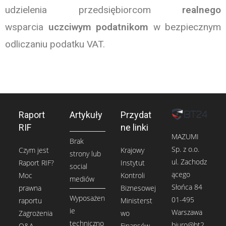
udzielenia przedsiębiorcom
realnego
wsparcia
uczciwym podatnikom
w bezpiecznym
odliczaniu podatku VAT.
Raport
Artykuły
Przydat
RIF
ne linki
MAZUMI
Brak
Sp. z o.o.
Czym jest
Krajowy
strony lub
ul. Zachodz
Raport RIF?
Instytut
social
ącego
Moc
Kontroli
mediów
Słońca 84
prawna
Biznesowej
Wyposażen
01-495
raportu
Ministerst
ie
Warszawa
Zagrożenia
wo
techniczno
biuro@bt2
Q&A
Finansów