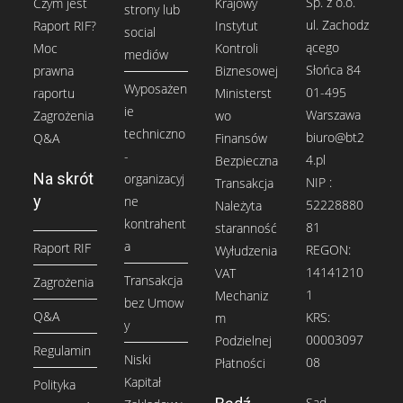
Sp. z o.o.
Czym jest
Krajowy
strony lub
ul. Zachodz
Raport RIF?
Instytut
social
ącego
Moc
Kontroli
mediów
Słońca 84
prawna
Biznesowej
Wyposażen
01-495
raportu
Ministerst
ie
Warszawa
Zagrożenia
wo
techniczno
biuro@bt2
Q&A
Finansów
-
4.pl
Bezpieczna
Na skrót
organizacyj
NIP :
Transakcja
y
ne
52228880
Należyta
kontrahent
81
staranność
a
Raport RIF
REGON:
Wyłudzenia
14141210
VAT
Transakcja
Zagrożenia
1
Mechaniz
bez Umow
Q&A
KRS:
m
y
00003097
Podzielnej
Regulamin
Niski
08
Płatności
Kapitał
Polityka
Sąd