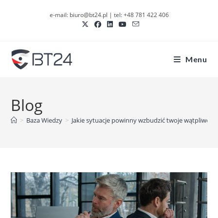
Skip
e-mail: biuro@bt24.pl | tel: +48 781 422 406
to
content
Menu
Blog
>
Baza Wiedzy
>
Jakie sytuacje powinny wzbudzić twoje wątpliwoś