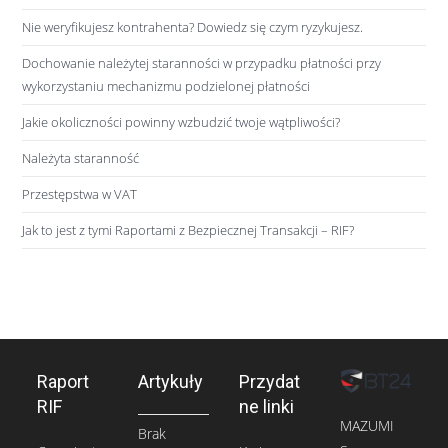
Nie weryfikujesz kontrahenta? Dowiedz się czym ryzykujesz.
Dochowanie należytej staranności w przypadku płatności przy
wykorzystaniu mechanizmu podzielonej płatności
Jakie okoliczności powinny wzbudzić twoje wątpliwości?
Należyta staranność
Przestępstwa w VAT
Jak to jest z tymi Raportami z Bezpiecznej Transakcji – RIF?
Raport
Artykuły
Przydat
RIF
ne linki
MAZUMI
Brak