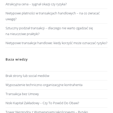
Atrakcyjna cena – sygnał okazji czy ryzyka?
Nietypowe płatności w transakcjach handlowych – na co zwracać
uwagę?
Sztuczny podział transakcji – dlaczego nie warto zgadzać się
na nieuczciwe praktyki?
Nietypowe transakcje handlowe: kiedy korzyść może oznaczać ryzyko?
Baza wiedzy
Brak strony lub social mediów
Wyposażenie techniczno-organizacyjne kontrahenta
Transakcja bez Umowy
Niski Kapitał Zakładowy – Czy To Powód Do Obaw?
Towar Niezgodny z Wymaganiami Jakościowymi – Ryzyko