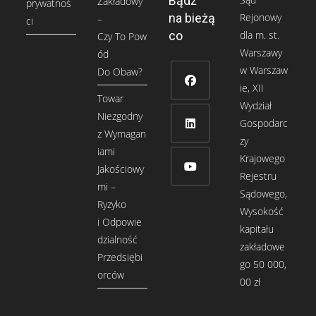
Bądź
Zakładowy
prywatnoś
Rejonowy
na bieżą
–
ci
dla m. st.
co
Czy To Pow
Warszawy
ód
w Warszaw
Do Obaw?
ie, XII
Towar
Wydział
Opens
Niezgodny
Gospodarc
in
z Wymagan
zy
a
Opens
iami
Krajowego
new
in
Jakościowy
Rejestru
tab
a
mi –
Sądowego,
Opens
new
Ryzyko
Wysokość
in
tab
i Odpowie
kapitału
a
dzialność
zakładowe
new
Przedsiębi
go 50 000,
tab
orców
00 zł