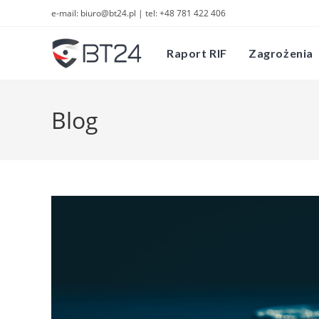
Skip
e-mail: biuro@bt24.pl | tel: +48 781 422 406
to
content
Raport RIF
Zagrożenia
Blog