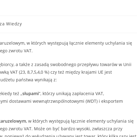
za Wiedzy
ry:
ruzelowym, w których występują łącznie elementy uchylania się
ego zwrotu VAT.
ębiorcy, a także z zasadą swobodnego przepływu towarów w Unii
ką VAT (23, 8,7,5,4,0 %) czy też między krajami UE jest
budżetu państwa wynikają z:
ekiedy też „
słupami
”, którzy unikają zapłacenia VAT,
yjnymi dostawami wewnątrzwspólnotowymi (WDT) i eksportem
 karuzelowym
, w których występują łącznie elementy uchylania się
ego zwrotu VAT. Może on być bardzo wysoki, zwłaszcza przy
 ponieważ do wyłudzenia używany jest towar, który kilka razy jest