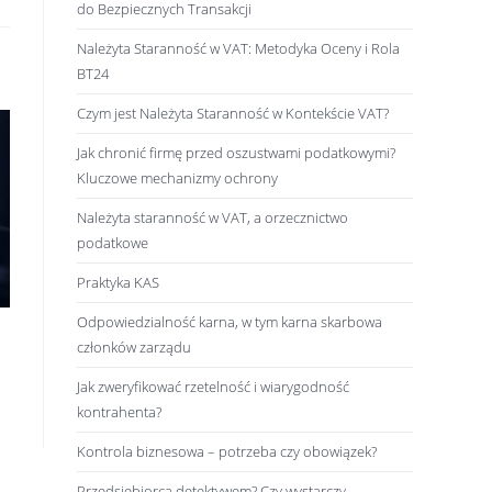
do Bezpiecznych Transakcji
Należyta Staranność w VAT: Metodyka Oceny i Rola
BT24
Czym jest Należyta Staranność w Kontekście VAT?
Jak chronić firmę przed oszustwami podatkowymi?
Kluczowe mechanizmy ochrony
Należyta staranność w VAT, a orzecznictwo
podatkowe
Praktyka KAS
Odpowiedzialność karna, w tym karna skarbowa
członków zarządu
Jak zweryfikować rzetelność i wiarygodność
kontrahenta?
Kontrola biznesowa – potrzeba czy obowiązek?
Przedsiębiorca detektywem? Czy wystarczy