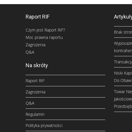
Raport RIF
Artykuł
Czym jest Raport RIF?
Brak stro
Moc prawna raportu
Wyposażen
Zagrożenia
kontrahe
Q&A
Transakc
Na skróty
Niski Kap
Do Obaw
Raport RIF
Towar Ni
Zagrożenia
Jakościow
Q&A
Przedsię
Regulamin
Polityka prywatności