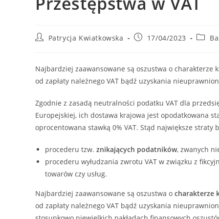
Przestępstwa w VAT
Post
Post
Post
Patrycja Kwiatkowska
17/04/2023
Ba
author:
published:
catego
Najbardziej zaawansowane są oszustwa o charakterze ka
od zapłaty należnego VAT bądź uzyskania nieuprawnion
Zgodnie z zasadą neutralności podatku VAT dla przedsi
Europejskiej, ich dostawa krajowa jest opodatkowana staw
oprocentowana stawką 0% VAT. Stąd największe straty 
procederu tzw.
znikających podatników
, zwanych ni
procederu wyłudzania zwrotu VAT w związku z fikc
towarów czy usług.
Najbardziej zaawansowane są oszustwa o
charakterze
od zapłaty należnego VAT bądź uzyskania nieuprawnion
stosunkowo niewielkich nakładach finansowych oszustów,