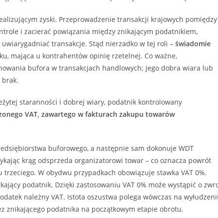
ealizującym zyski. Przeprowadzenie transakcji krajowych pomiędzy
ntrole i zacierać powiązania między znikającym podatnikiem,
wiarygadniać transakcje. Stąd nierzadko w tej roli –
świadomie
nku, mająca u kontrahentów opinię rzetelnej. Co ważne,
chowania bufora w transakcjach handlowych; jego dobra wiara lub
 brak.
żytej staranności i dobrej wiary, podatnik kontrolowany
czonego VAT, zawartego w fakturach zakupu towarów
rzedsiębiorstwa buforowego, a następnie sam dokonuje WDT
mykając krąg odsprzeda organizatorowi towar – co oznacza powrót
aju trzeciego. W obydwu przypadkach obowiązuje stawka VAT 0%.
ikający podatnik. Dzięki zastosowaniu VAT 0% może wystąpić o zwr
odatek należny VAT. Istota oszustwa polega wówczas na wyłudzeni
zez znikającego podatnika na początkowym etapie obrotu.