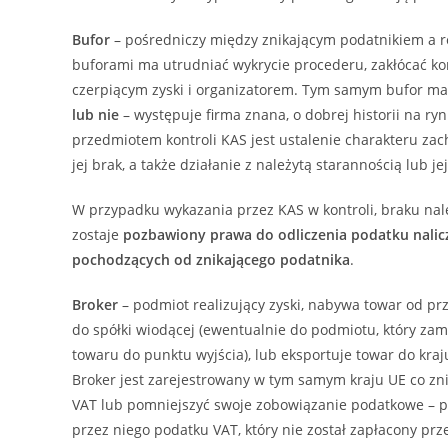
Bufor
– pośredniczy między znikającym podatnikiem a r
buforami ma utrudniać wykrycie procederu, zakłócać ko
czerpiącym zyski i organizatorem. Tym samym bufor ma u
lub nie
– występuje firma znana, o dobrej historii na ry
przedmiotem kontroli KAS jest ustalenie charakteru za
jej brak, a także działanie z należytą starannością lub jej
W przypadku wykazania przez KAS w kontroli, braku nale
zostaje
pozbawiony prawa do odliczenia podatku nali
pochodzących od znikającego podatnika
.
Broker
– podmiot realizujący zyski, nabywa towar od p
do spółki wiodącej (ewentualnie do podmiotu, który za
towaru do punktu wyjścia), lub eksportuje towar do kr
Broker jest zarejestrowany w tym samym kraju UE co zn
VAT lub pomniejszyć swoje zobowiązanie podatkowe – p
przez niego podatku VAT, który nie został zapłacony pr