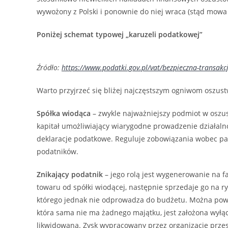
wywożony z Polski i ponownie do niej wraca (stąd mowa o
Poniżej schemat typowej „karuzeli podatkowej”
Źródło:
https://www.podatki.gov.pl/vat/bezpieczna-transakc
Warto przyjrzeć się bliżej najczęstszym ogniwom oszus
Spółka wiodąca
– zwykle najważniejszy podmiot w oszus
kapitał umożliwiający wiarygodne prowadzenie działaln
deklaracje podatkowe. Reguluje zobowiązania wobec p
podatników.
Znikający podatnik
– jego rolą jest wygenerowanie na 
towaru od spółki wiodącej, następnie sprzedaje go na 
którego jednak nie odprowadza do budżetu. Można powied
która sama nie ma żadnego majątku, jest założona wyłącz
likwidowana. Zysk wypracowany przez organizację prze