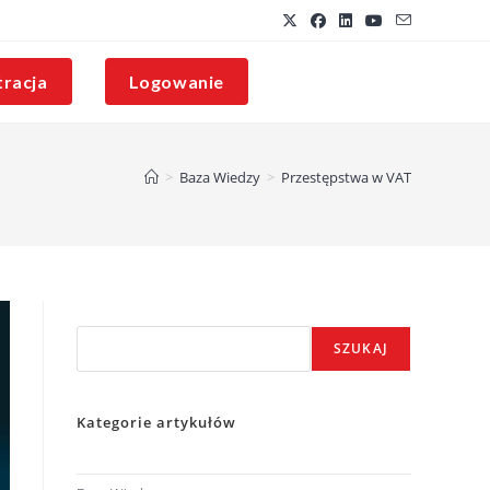
tracja
Logowanie
>
Baza Wiedzy
>
Przestępstwa w VAT
Szukaj
SZUKAJ
Kategorie artykułów