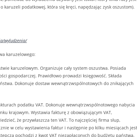
 karuzeli podatkowej, która się kręci, napędzając zysk oszustom).
ja/wyludzenia/
twa karuzelowego:
twie karuzelowym. Organizuje cały system oszustwa. Posiada
ości gospodarczej. Prawidłowo prowadzi księgowość. Składa
aństwa. Dokonuje dostaw wewnątrzwspólnotowych do znikających
fakturach podatku VAT. Dokonuje wewnątrzwspólnotowego nabycia
rynku krajowym. Wystawia fakturę z obowiązującym VAT,
zieć, że przywłaszcza ten VAT. To najczęściej firma słup,
nie w celu wystawienia faktur i następnie po kilku miesiącach jes
stępczą pochodzi z kwot VAT niezapłaconych do budżetu państwa.