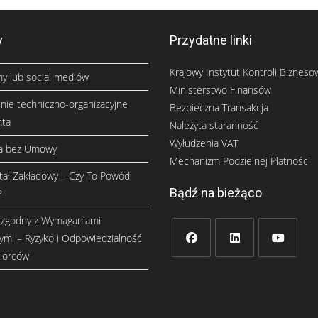
y
Przydatne linki
Krajowy Instytut Kontroli Bizneso
ny lub social mediów
Ministerstwo Finansów
ie techniczno-organizacyjne
Bezpieczna Transakcja
nta
Należyta staranność
Wyłudzenia VAT
ja bez Umowy
Mechanizm Podzielnej Płatności
itał Zakładowy – Czy To Powód
Bądź na bieżąco
?
ezgodny z Wymaganiami
ymi – Ryzyko i Odpowiedzialność
biorców
Opens
Opens
Opens
in
in
in
a
a
a