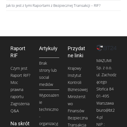
Jak to jest z tymi Raportami z Bezpiecznej Transakcji – RIF?
Raport
Artykuły
Przydat
RIF
ne linki
MAZUMI
Brak
Sp. z o.o.
Czym jest
Krajowy
strony lub
ul. Zachodz
Raport RIF?
Instytut
social
ącego
Moc
Kontroli
mediów
Słońca 84
prawna
Biznesowej
Wyposażen
01-495
raportu
Ministerst
ie
Warszawa
Zagrożenia
wo
techniczno
biuro@bt2
Q&A
Finansów
-
4.pl
Bezpieczna
Na skrót
organizacyj
NIP :
Transakcja