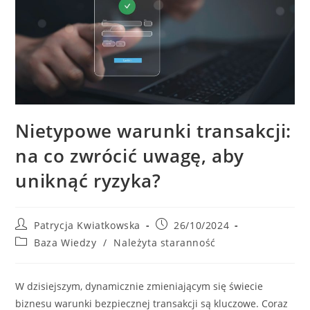
Nietypowe warunki transakcji:
na co zwrócić uwagę, aby
uniknąć ryzyka?
Post
Post
Patrycja Kwiatkowska
26/10/2024
author:
published:
Post
Baza Wiedzy
/
Należyta staranność
category:
W dzisiejszym, dynamicznie zmieniającym się świecie
biznesu warunki bezpiecznej transakcji są kluczowe. Coraz