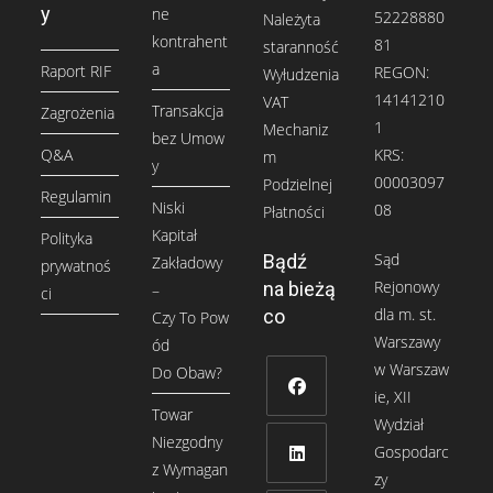
y
ne
52228880
Należyta
kontrahent
81
staranność
a
Raport RIF
REGON:
Wyłudzenia
14141210
VAT
Transakcja
Zagrożenia
1
Mechaniz
bez Umow
Q&A
KRS:
m
y
00003097
Podzielnej
Regulamin
Niski
08
Płatności
Kapitał
Polityka
Sąd
Bądź
Zakładowy
prywatnoś
Rejonowy
na bieżą
–
ci
dla m. st.
co
Czy To Pow
Warszawy
ód
w Warszaw
Do Obaw?
ie, XII
Towar
Wydział
Opens
Niezgodny
Gospodarc
in
z Wymagan
zy
a