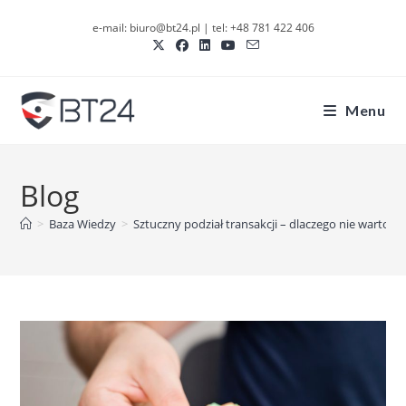
Skip
e-mail: biuro@bt24.pl | tel: +48 781 422 406
to
content
Menu
Blog
>
Baza Wiedzy
>
Sztuczny podział transakcji – dlaczego nie warto zg