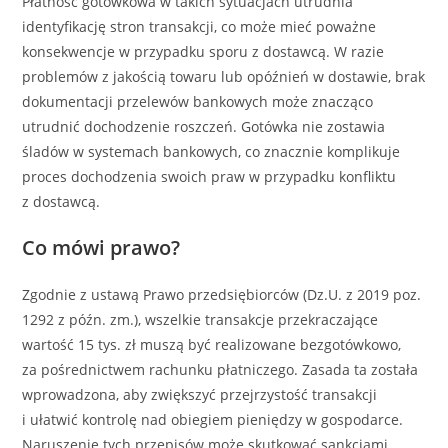
Płatność gotówkowa w takich sytuacjach utrudnia
identyfikację stron transakcji, co może mieć poważne
konsekwencje w przypadku sporu z dostawcą. W razie
problemów z jakością towaru lub opóźnień w dostawie, brak
dokumentacji przelewów bankowych może znacząco
utrudnić dochodzenie roszczeń. Gotówka nie zostawia
śladów w systemach bankowych, co znacznie komplikuje
proces dochodzenia swoich praw w przypadku konfliktu
z dostawcą.
Co mówi prawo?
Zgodnie z ustawą Prawo przedsiębiorców (Dz.U. z 2019 poz.
1292 z późn. zm.), wszelkie transakcje przekraczające
wartość 15 tys. zł muszą być realizowane bezgotówkowo,
za pośrednictwem rachunku płatniczego. Zasada ta została
wprowadzona, aby zwiększyć przejrzystość transakcji
i ułatwić kontrolę nad obiegiem pieniędzy w gospodarce.
Naruszenie tych przepisów może skutkować sankcjami