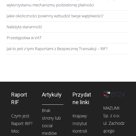
wykorzystaniu mechanizmu podzielonej płatności
Jakie okoliczności powinny wzbudzić twoje wątpliwości?
Należyta staranność
Przestępstwa w VAT
Jak to jest z tymi Raportami z Bezpiecznej Transakcji – RIF?
Raport
Artykuły
Przydat
RIF
ne linki
MAZUMI
Brak
Sp. z o.o.
Czym jest
Krajowy
strony lub
ul. Zachodz
Raport RIF?
Instytut
social
ącego
Moc
Kontroli
mediów