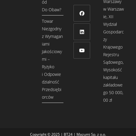
Warszawy
ód
w Warszaw
Do Obaw?
ie, XII
Towar
Wydział
Opens
Niezgodny
Gospodarc
in
z Wymagan
zy
a
Opens
iami
Krajowego
new
in
Jakościowy
Rejestru
tab
a
mi –
Sądowego,
Opens
new
Ryzyko
Wysokość
in
tab
i Odpowie
kapitału
a
dzialność
zakładowe
new
Przedsiębi
go 50 000,
tab
orców
00 zł
Copyright © 2025 | BT24 | Mazumi Sp. z o.o.