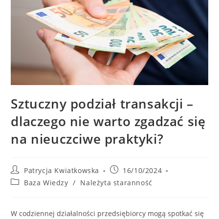
Sztuczny podział transakcji –
dlaczego nie warto zgadzać się
na nieuczciwe praktyki?
Post
Post
Patrycja Kwiatkowska
16/10/2024
author:
published:
Post
Baza Wiedzy
/
Należyta staranność
category:
W codziennej działalności przedsiębiorcy mogą spotkać się