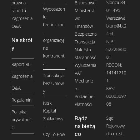
Słońca 84
prawna
Biznesowej
Wyposażen
01-495
raportu
Ministerst
ie
Warszawa
Zagrożenia
wo
techniczno
biuro@bt2
Q&A
Finansów
-
4.pl
Bezpieczna
Na skrót
organizacyj
NIP :
Transakcja
y
ne
52228880
Należyta
kontrahent
81
staranność
a
Raport RIF
REGON:
Wyłudzenia
14141210
VAT
Transakcja
Zagrożenia
1
Mechaniz
bez Umow
Q&A
KRS:
m
y
00003097
Podzielnej
Regulamin
Niski
08
Płatności
Kapitał
Polityka
Sąd
Bądź
Zakładowy
prywatnoś
Rejonowy
na bieżą
–
ci
dla m. st.
co
Czy To Pow